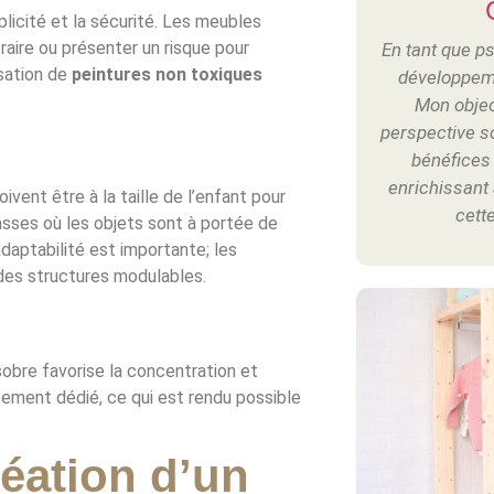
mplicité et la sécurité. Les meubles
raire ou présenter un risque pour
En tant que p
isation de
peintures non toxiques
développemen
Mon objec
perspective sci
bénéfices
enrichissant
ivent être à la taille de l’enfant pour
cett
ses où les objets sont à portée de
adaptabilité est importante; les
ie des structures modulables.
obre favorise la concentration et
acement dédié, ce qui est rendu possible
réation d’un