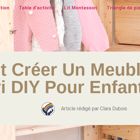
tion
Table d’activité
Lit Montessori
Triangle de pi
 Créer Un Meub
i DIY Pour Enfan
Article rédigé par Clara Dubois