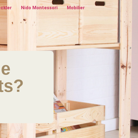
eckler
Nido Montessori
Mobilier
le
ts?